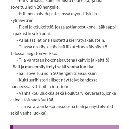
- Kahviotilassa kaksi erillistä huonetta, ja tila
soveltuu noin 20 hengelle.
- Erillinen palvelupiste, jossa myyntitiski ja
kylmävitriini.
- Pieni jakelukeittiö, jossa astianpesukone, jääkaappi
ja pakastin sekä uuni.
- Asiakastilat on kalustettu kierrätyskalustein.
- Tilassa on käytettävissä liikuteltava älynäyttö.
Talossa langaton verkko.
- Tila varataan kokonaisuutena (kahvio ja keittiö)
Sali ja museonäyttelyt sekä vanha luokka:
- Sali soveltuu noin 50 hengen tilaisuuksiin.
- Kulttuurihistorialliset näyttelyt kahdessa
huoneessa, vitriinit ja interiööri.
- Vanha koululuokka sekä koulutarvikevarasto, jonka
esineistöä saa käyttää.
- Tila varataan kokonaisuutena (sali ja näyttelytilat
sekä vanha luokka).