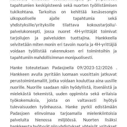
tapahtumien keskipisteenä sekä nuorten työllistämisen
tukikohtana. Tarkoitus on kehittää kesäsesongin
ulkopuoliselle ajalle tapahtumia sekä
yhdistyksille/yrityksille tilattava kokoustarjoilu/-
palvelukonsepti, jossa nuoret 4H-yrittäjät toimivat
tarjoilujen ja palveluiden tuottajina. Hankkeella
selvitetään miten monin eri tavoin nuoria ja 4H-yrittäjiä
voidaan työllistää rakennuksen eri toimintoihin ja
tapahtumiin mahdollisimman monipuolisesti.
Hanke toteutetaan Padasjoella 09/2023-12/2026 .
Hankkeen avulla pyritään luomaan vuosittain jatkuvat
perustoimintamallit, jotka voidaan kouluttaa aina uusille
nuorille. Nuorille saadaan näin hyödyllistä, itsenäistä ja
mielekästä tekemistä, uuden oppimista sekä erilaisia
työkokemuksia, joista on valtavasti hyötyä
tulevaisuuden työnhaussa. Hanke pyrkii edistämään
Padasjoen elinvoimaa tarjoamalla mielenkiintoisia
palveluita hienossa miljöössä. Nuorten lisäksi
hankkeesta hyötyvät niin yhdistykset, yhteisöt, yritykset