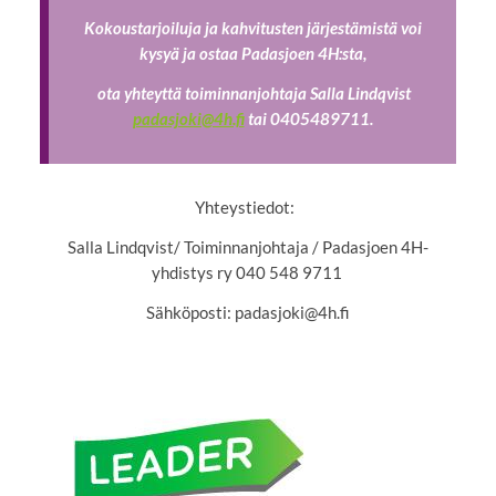
Kokoustarjoiluja ja kahvitusten järjestämistä voi
kysyä ja ostaa Padasjoen 4H:sta,
ota yhteyttä toiminnanjohtaja Salla Lindqvist
padasjoki@4h.fi
tai 0405489711.
Yhteystiedot:
Salla Lindqvist/ Toiminnanjohtaja / Padasjoen 4H-
yhdistys ry 040 548 9711
Sähköposti: padasjoki@4h.fi