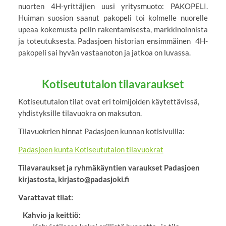
nuorten 4H-yrittäjien uusi yritysmuoto: PAKOPELI.
Huiman suosion saanut pakopeli toi kolmelle nuorelle
upeaa kokemusta pelin rakentamisesta, markkinoinnista
ja toteutuksesta. Padasjoen historian ensimmäinen 4H-
pakopeli sai hyvän vastaanoton ja jatkoa on luvassa.
Kotiseututalon tilavaraukset
Kotiseututalon tilat ovat eri toimijoiden käytettävissä,
yhdistyksille tilavuokra on maksuton.
Tilavuokrien hinnat Padasjoen kunnan kotisivuilla:
Padasjoen kunta Kotiseututalon tilavuokrat
Tilavaraukset ja ryhmäkäyntien varaukset Padasjoen
kirjastosta, kirjasto@padasjoki.fi
Varattavat tilat:
Kahvio ja keittiö: