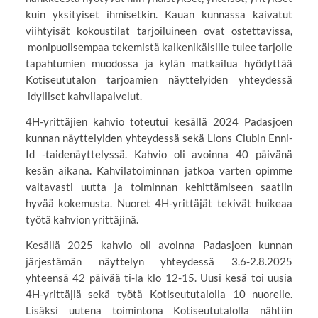
kuin yksityiset ihmisetkin. Kauan kunnassa kaivatut
viihtyisät kokoustilat tarjoiluineen ovat ostettavissa,
monipuolisempaa tekemistä kaikenikäisille tulee tarjolle
tapahtumien muodossa ja kylän matkailua hyödyttää
Kotiseututalon tarjoamien näyttelyiden yhteydessä
idylliset kahvilapalvelut.
4H-yrittäjien kahvio toteutui kesällä 2024 Padasjoen
kunnan näyttelyiden yhteydessä sekä Lions Clubin Enni-
Id -taidenäyttelyssä. Kahvio oli avoinna 40 päivänä
kesän aikana. Kahvilatoiminnan jatkoa varten opimme
valtavasti uutta ja toiminnan kehittämiseen saatiin
hyvää kokemusta. Nuoret 4H-yrittäjät tekivät huikeaa
työtä kahvion yrittäjinä.
Kesällä 2025 kahvio oli avoinna Padasjoen kunnan
järjestämän näyttelyn yhteydessä 3.6-2.8.2025
yhteensä 42 päivää ti-la klo 12-15. Uusi kesä toi uusia
4H-yrittäjiä sekä työtä Kotiseututalolla 10 nuorelle.
Lisäksi uutena toimintona Kotiseututalolla nähtiin