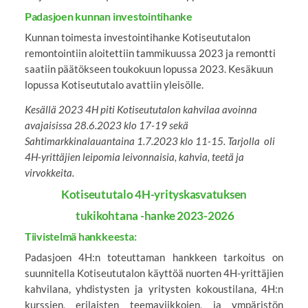
Padasjoen kunnan investointihanke
Kunnan toimesta investointihanke Kotiseututalon
remontointiin aloitettiin tammikuussa 2023 ja remontti
saatiin päätökseen toukokuun lopussa 2023. Kesäkuun
lopussa Kotiseututalo avattiin yleisölle.
Kesällä 2023 4H piti Kotiseututalon kahvilaa avoinna
avajaisissa 28.6.2023 klo 17-19 sekä
Sahtimarkkinalauantaina 1.7.2023 klo 11-15. Tarjolla oli
4H-yrittäjien leipomia leivonnaisia, kahvia, teetä ja
virvokkeita.
Kotiseututalo 4H-yrityskasvatuksen
tukikohtana -hanke 2023-2026
Tiivistelmä hankkeesta:
Padasjoen 4H:n toteuttaman hankkeen tarkoitus on
suunnitella Kotiseututalon käyttöä nuorten 4H-yrittäjien
kahvilana, yhdistysten ja yritysten kokoustilana, 4H:n
kurssien, erilaisten teemaviikkojen, ja ympäristön