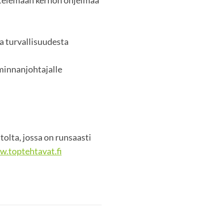
ta turvallisuudesta
minnanjohtajalle
olta, jossa on runsaasti
.toptehtavat.fi