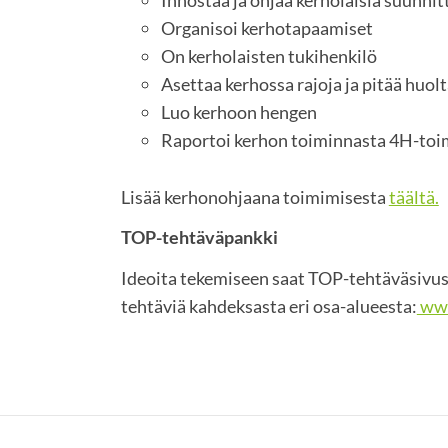
Organisoi kerhotapaamiset
On kerholaisten tukihenkilö
Asettaa kerhossa rajoja ja pitää huol
Luo kerhoon hengen
Raportoi kerhon toiminnasta 4H-toi
Lisää kerhonohjaana toimimisesta
täältä.
TOP-tehtäväpankki
Ideoita tekemiseen saat TOP-tehtäväsivust
tehtäviä kahdeksasta eri osa-alueesta:
www