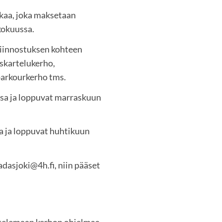
kaa, joka maksetaan
kokuussa.
iinnostuksen kohteen
askartelukerho,
parkourkerho tms.
ssa ja loppuvat marraskuun
a ja loppuvat huhtikuun
adasjoki@4h.fi, niin pääset
ittelemaan kerhon ohjelmaa