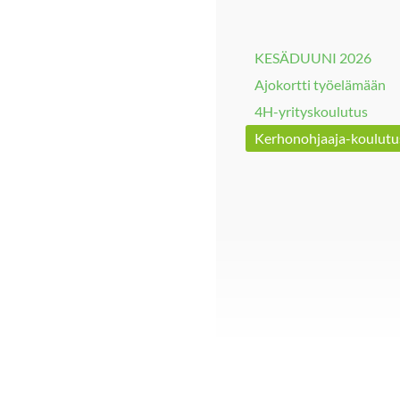
KESÄDUUNI 2026
Ajokortti työelämään
4H-yrityskoulutus
Kerhonohjaaja-koulutu