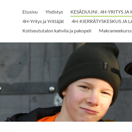
Etusivu
Yhdistys
KESÄDUUNI , 4H-YRITYS J
4H-Yritys ja Yrittäjät
4H-KIERRÄTYSKESKUS JA 
Kotiseututalon kahvila ja pakopeli
Makrameekurss