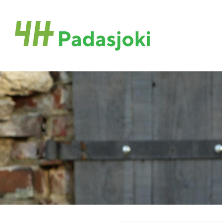
Siirry
sivun
Padasjoen 4H-yhdistys
sisältöön