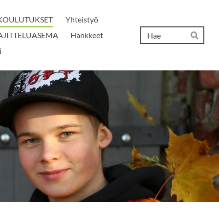
A KOULUTUKSET
Yhteistyö
Hak
LAJITTELUASEMA
Hankkeet
Hae
i