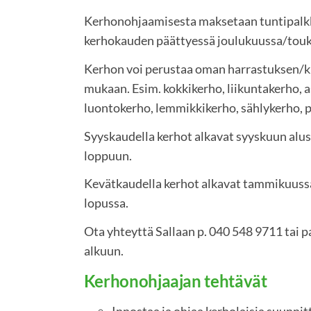
Kerhonohjaamisesta maksetaan tuntipalk
kerhokauden päättyessä joulukuussa/tou
Kerhon voi perustaa oman harrastuksen/k
mukaan. Esim. kokkikerho, liikuntakerho, 
luontokerho, lemmikkikerho, sählykerho, 
Syyskaudella kerhot alkavat syyskuun alu
loppuun.
Kevätkaudella kerhot alkavat tammikuuss
lopussa.
Ota yhteyttä Sallaan p. 040 548 9711 tai p
alkuun.
Kerhonohjaajan tehtävät
Innostaa ja ohjaa kerholaisia suunn