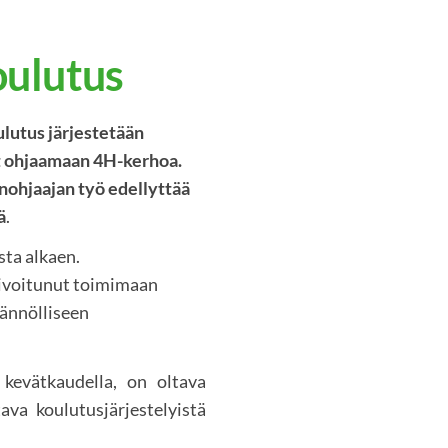
oulutus
lutus järjestetään
t ohjaamaan 4H-kerhoa.
nohjaajan työ edellyttää
ä
.
sta alkaen.
tivoitunut toimimaan
äännölliseen
 kevätkaudella, on oltava
ava koulutusjärjestelyistä