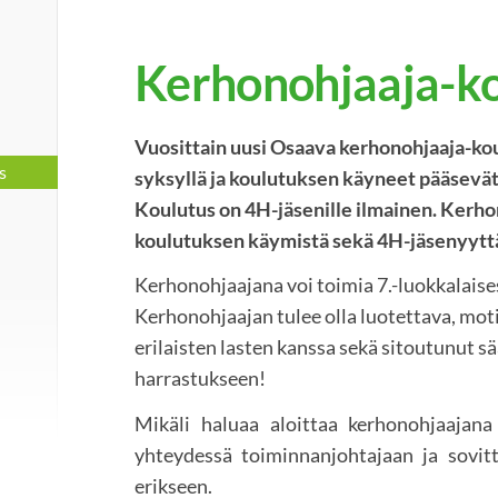
Kerhonohjaaja-k
Vuosittain uusi Osaava kerhonohjaaja-kou
s
syksyllä ja koulutuksen käyneet pääsevä
Koulutus on 4H-jäsenille ilmainen. Kerho
koulutuksen käymistä sekä 4H-jäsenyytt
Kerhonohjaajana voi toimia 7.-luokkalaise
Kerhonohjaajan tulee olla luotettava, mo
erilaisten lasten kanssa sekä sitoutunut s
harrastukseen!
Mikäli haluaa aloittaa kerhonohjaajana
yhteydessä toiminnanjohtajaan ja sovitt
erikseen.